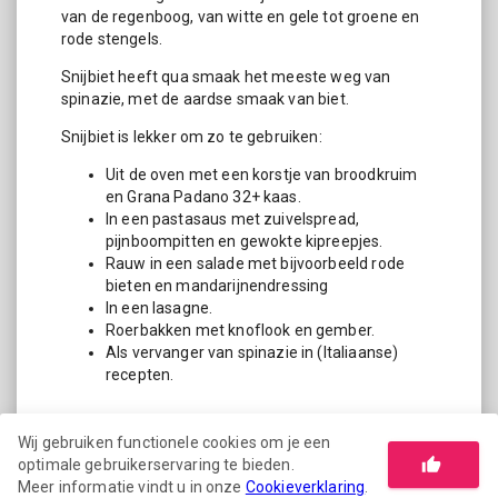
van de regenboog, van witte en gele tot groene en
rode stengels.
Snijbiet heeft qua smaak het meeste weg van
spinazie, met de aardse smaak van biet.
Snijbiet is lekker om zo te gebruiken:
Uit de oven met een korstje van broodkruim
en Grana Padano 32+ kaas.
In een pastasaus met zuivelspread,
pijnboompitten en gewokte kipreepjes.
Rauw in een salade met bijvoorbeeld rode
bieten en mandarijnendressing
In een lasagne.
Roerbakken met knoflook en gember.
Als vervanger van spinazie in (Italiaanse)
recepten.
Wij gebruiken functionele cookies om je een
optimale gebruikerservaring te bieden.
TOEVOEGEN AAN DE CART
Meer informatie vindt u in onze
Cookieverklaring
.